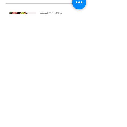
サボテン達🌵
アーカイブ
2018年3月
（1）
1件の記事
タグから検索
まだタグはありません。
ソーシャルメディア