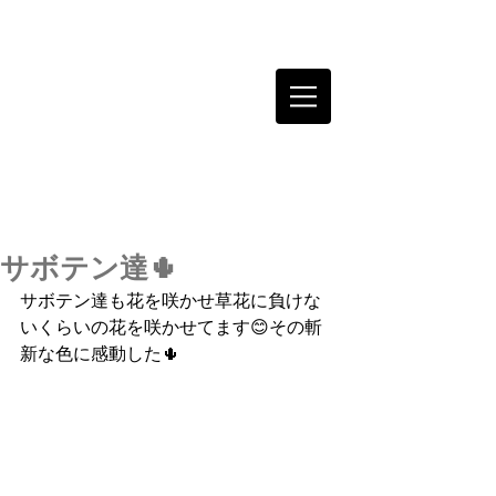
サボテン達🌵
サボテン達も花を咲かせ草花に負けな
いくらいの花を咲かせてます😊その斬
新な色に感動した🌵