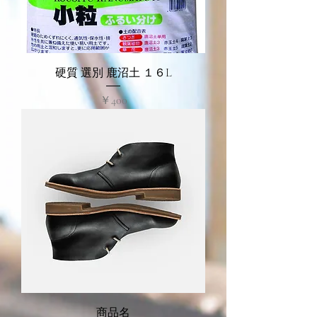
硬質 選別 鹿沼土 １６L
価格
￥400
商品名