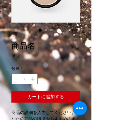
SKU： 126351351935
商品名
価
￥45
格
数量
*
カートに追加する
商品の詳細を入力してください。あ
なたの商品の特徴やおすすめのポイ
ントをわかりやすく説明しましょ