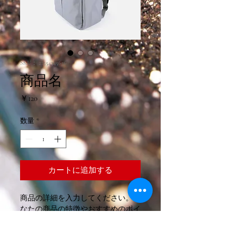
SKU： 21554345656
商品名
価
￥120
格
数量
*
カートに追加する
商品の詳細を入力してください。あ
なたの商品の特徴やおすすめのポイ
ントをわかりやすく説明しましょ