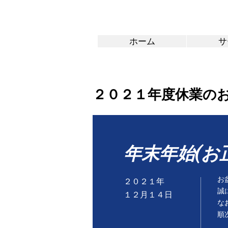
ホーム
サ
２０２１年度休業の
​年末年始(
お
２０２１年
誠
​１２月１４日
な
順