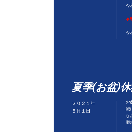
令
令
​
​夏季(お盆
お
２０２１年
誠
８
月１
日
な
順